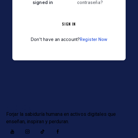
signed in
contraseña?
SIGN IN
Don't have an account?
Register Now
NUESTRO MTP
Forjar la sabiduría humana en activos digitales que
enseñan, inspiran y perduran.