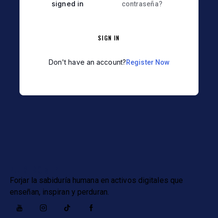
signed in
contraseña?
SIGN IN
Don't have an account?
Register Now
NUESTRO MTP
Forjar la sabiduría humana en activos digitales que
enseñan, inspiran y perduran.