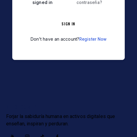
signed in
contraseña?
SIGN IN
Don't have an account?
Register Now
NUESTRO MTP
Forjar la sabiduría humana en activos digitales que
enseñan, inspiran y perduran.