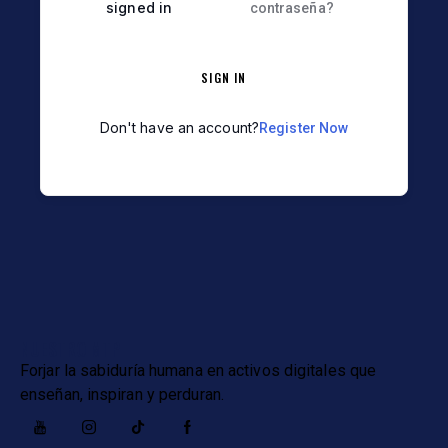
signed in
contraseña?
SIGN IN
Don't have an account?
Register Now
NUESTRO MTP
Forjar la sabiduría humana en activos digitales que
enseñan, inspiran y perduran.