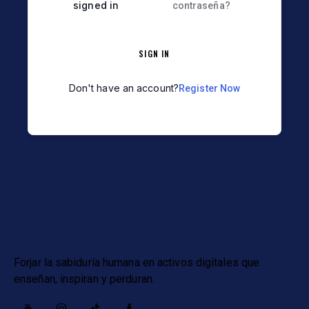
signed in
contraseña?
SIGN IN
Don't have an account?
Register Now
NUESTRO MTP
Forjar la sabiduría humana en activos digitales que
enseñan, inspiran y perduran.