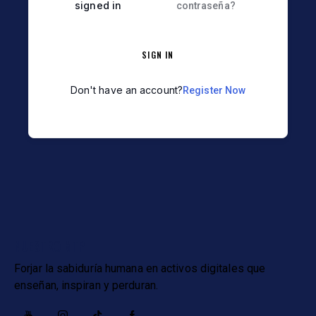
signed in
contraseña?
SIGN IN
Don't have an account?
Register Now
NUESTRO MTP
Forjar la sabiduría humana en activos digitales que
enseñan, inspiran y perduran.