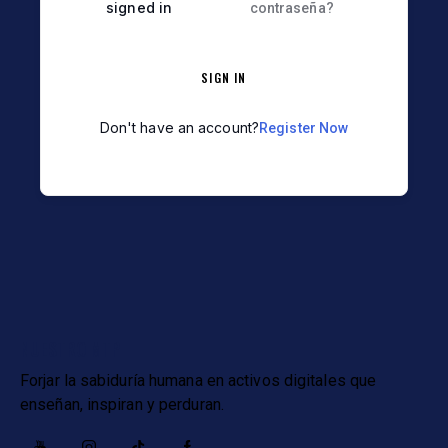
signed in
contraseña?
SIGN IN
Don't have an account?
Register Now
NUESTRO MTP
Forjar la sabiduría humana en activos digitales que
enseñan, inspiran y perduran.