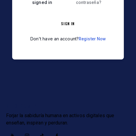
signed in
contraseña?
SIGN IN
Don't have an account?
Register Now
NUESTRO MTP
Forjar la sabiduría humana en activos digitales que
enseñan, inspiran y perduran.