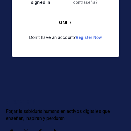
signed in
contraseña?
SIGN IN
Don't have an account?
Register Now
NUESTRO MTP
Forjar la sabiduría humana en activos digitales que
enseñan, inspiran y perduran.