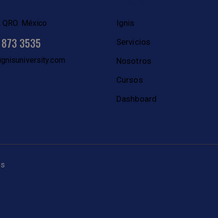
O
ENLACES
Ignis
, QRO. México
 873 3535
Servicios
gnisuniversity.com
Nosotros
Cursos
Dashboard
os