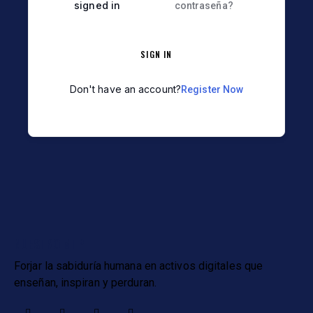
signed in
contraseña?
SIGN IN
Don't have an account?
Register Now
NUESTRO MTP
Forjar la sabiduría humana en activos digitales que
enseñan, inspiran y perduran.