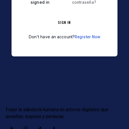
signed in
contraseña?
SIGN IN
Don't have an account?
Register Now
NUESTRO MTP
Forjar la sabiduría humana en activos digitales que
enseñan, inspiran y perduran.