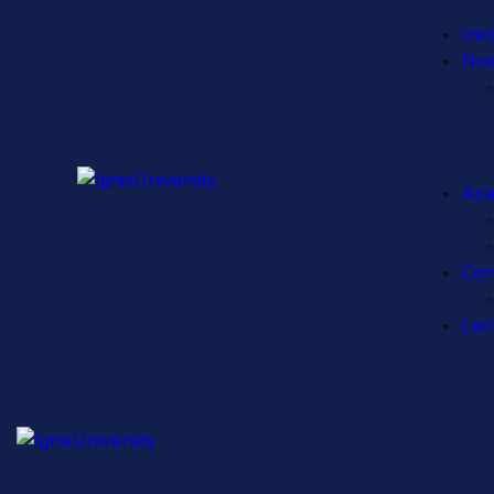
Inic
Nos
Aca
Con
Lec