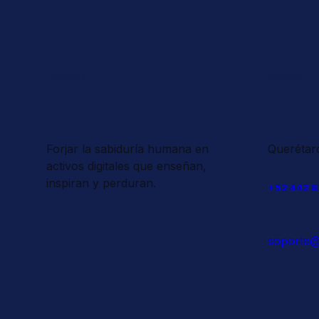
Nuestro MTP
Contacto
Forjar la sabiduría humana en
Querétar
activos digitales que enseñan,
inspiran y perduran.
+52 442 8
soporte@i